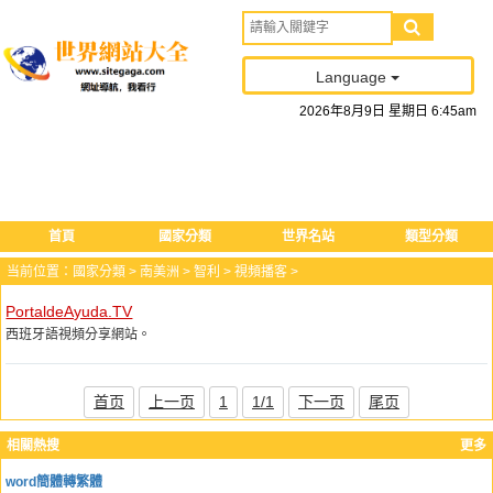
Language
2026
年
8
月
9
日
星期日
6
:
45
am
首頁
國家分類
世界名站
類型分類
当前位置：
國家分類
>
南美洲
>
智利
>
視頻播客
>
PortaldeAyuda.TV
西班牙語視頻分享網站。
首页
上一页
1
1/1
下一页
尾页
相關熱搜
更多
word簡體轉繁體