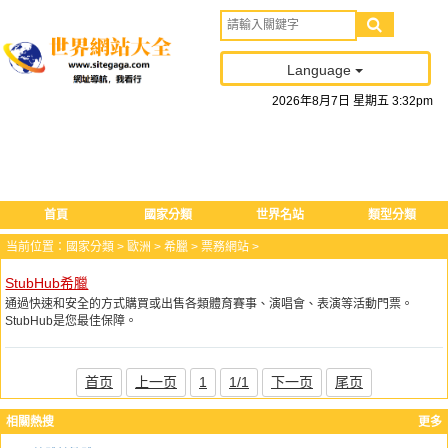
Language
2026
年
8
月
7
日
星期五
3
:
32
pm
首頁
國家分類
世界名站
類型分類
当前位置：
國家分類
>
歐洲
>
希臘
>
票務網站
>
StubHub希臘
通過快速和安全的方式購買或出售各類體育賽事、演唱會、表演等活動門票。
StubHub是您最佳保障。
首页
上一页
1
1/1
下一页
尾页
相關熱搜
更多